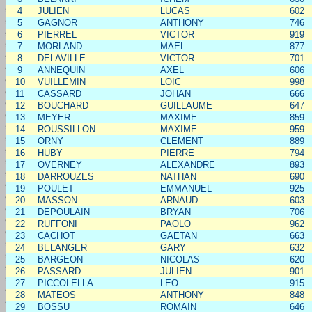
4
JULIEN
LUCAS
602
5
GAGNOR
ANTHONY
746
6
PIERREL
VICTOR
919
7
MORLAND
MAEL
877
8
DELAVILLE
VICTOR
701
9
ANNEQUIN
AXEL
606
10
VUILLEMIN
LOIC
998
11
CASSARD
JOHAN
666
12
BOUCHARD
GUILLAUME
647
13
MEYER
MAXIME
859
14
ROUSSILLON
MAXIME
959
15
ORNY
CLEMENT
889
16
HUBY
PIERRE
794
17
OVERNEY
ALEXANDRE
893
18
DARROUZES
NATHAN
690
19
POULET
EMMANUEL
925
20
MASSON
ARNAUD
603
21
DEPOULAIN
BRYAN
706
22
RUFFONI
PAOLO
962
23
CACHOT
GAETAN
663
24
BELANGER
GARY
632
25
BARGEON
NICOLAS
620
26
PASSARD
JULIEN
901
27
PICCOLELLA
LEO
915
28
MATEOS
ANTHONY
848
29
BOSSU
ROMAIN
646