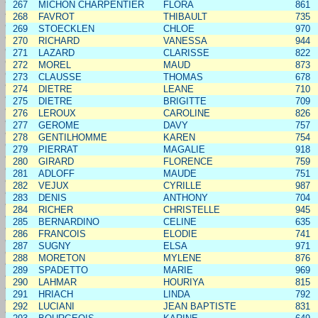
267
MICHON CHARPENTIER
FLORA
861
268
FAVROT
THIBAULT
735
269
STOECKLEN
CHLOE
970
270
RICHARD
VANESSA
944
271
LAZARD
CLARISSE
822
272
MOREL
MAUD
873
273
CLAUSSE
THOMAS
678
274
DIETRE
LEANE
710
275
DIETRE
BRIGITTE
709
276
LEROUX
CAROLINE
826
277
GEROME
DAVY
757
278
GENTILHOMME
KAREN
754
279
PIERRAT
MAGALIE
918
280
GIRARD
FLORENCE
759
281
ADLOFF
MAUDE
751
282
VEJUX
CYRILLE
987
283
DENIS
ANTHONY
704
284
RICHER
CHRISTELLE
945
285
BERNARDINO
CELINE
635
286
FRANCOIS
ELODIE
741
287
SUGNY
ELSA
971
288
MORETON
MYLENE
876
289
SPADETTO
MARIE
969
290
LAHMAR
HOURIYA
815
291
HRIACH
LINDA
792
292
LUCIANI
JEAN BAPTISTE
831