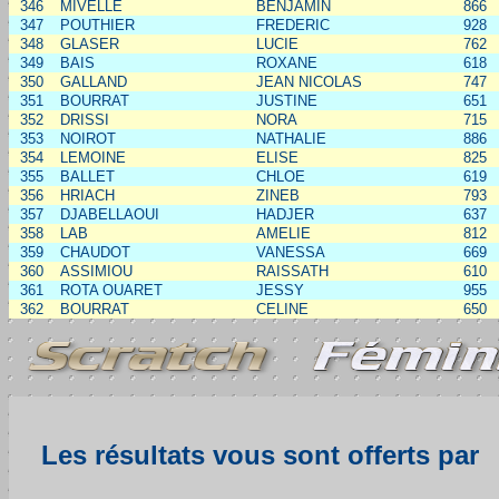
346
MIVELLE
BENJAMIN
866
347
POUTHIER
FREDERIC
928
348
GLASER
LUCIE
762
349
BAIS
ROXANE
618
350
GALLAND
JEAN NICOLAS
747
351
BOURRAT
JUSTINE
651
352
DRISSI
NORA
715
353
NOIROT
NATHALIE
886
354
LEMOINE
ELISE
825
355
BALLET
CHLOE
619
356
HRIACH
ZINEB
793
357
DJABELLAOUI
HADJER
637
358
LAB
AMELIE
812
359
CHAUDOT
VANESSA
669
360
ASSIMIOU
RAISSATH
610
361
ROTA OUARET
JESSY
955
362
BOURRAT
CELINE
650
Les résultats vous sont offerts par