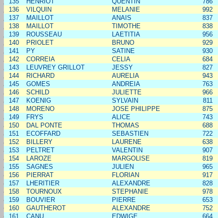
135
HENRIOT
QUENTIN
786
136
VILQUIN
MELANIE
992
137
MAILLOT
ANAIS
837
138
MAILLOT
TIMOTHE
838
139
ROUSSEAU
LAETITIA
956
140
PRIOLET
BRUNO
929
141
PY
SATINE
930
142
CORREIA
CELIA
684
143
LEUVREY GRILLOT
JESSY
827
144
RICHARD
AURELIA
943
145
GOMES
ANDREIA
763
146
SCHILD
JULIETTE
966
147
KOENIG
SYLVAIN
811
148
MORENO
JOSE PHILIPPE
875
149
FRYS
ALICE
743
150
DAL PONTE
THOMAS
688
151
ECOFFARD
SEBASTIEN
722
152
BILLERY
LAURENE
638
153
PELTRET
VALENTIN
907
154
LAROZE
MARGOLISE
819
155
SAGNES
JULIEN
965
156
PIERRAT
FLORIAN
917
157
LHERITIER
ALEXANDRE
828
158
TOURNOUX
STEPHANIE
978
159
BOUVIER
PIERRE
653
160
GAUTHEROT
ALEXANDRE
752
161
CANU
EDWIGE
664