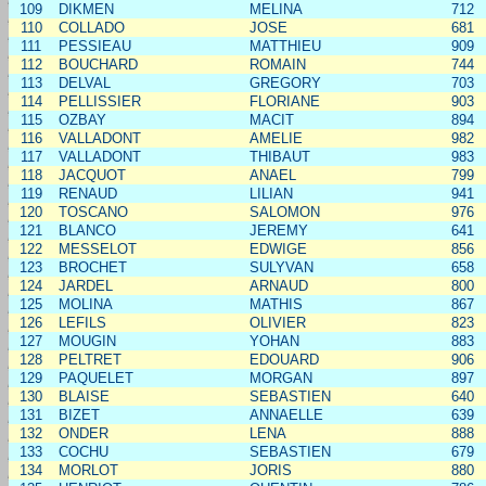
109
DIKMEN
MELINA
712
110
COLLADO
JOSE
681
111
PESSIEAU
MATTHIEU
909
112
BOUCHARD
ROMAIN
744
113
DELVAL
GREGORY
703
114
PELLISSIER
FLORIANE
903
115
OZBAY
MACIT
894
116
VALLADONT
AMELIE
982
117
VALLADONT
THIBAUT
983
118
JACQUOT
ANAEL
799
119
RENAUD
LILIAN
941
120
TOSCANO
SALOMON
976
121
BLANCO
JEREMY
641
122
MESSELOT
EDWIGE
856
123
BROCHET
SULYVAN
658
124
JARDEL
ARNAUD
800
125
MOLINA
MATHIS
867
126
LEFILS
OLIVIER
823
127
MOUGIN
YOHAN
883
128
PELTRET
EDOUARD
906
129
PAQUELET
MORGAN
897
130
BLAISE
SEBASTIEN
640
131
BIZET
ANNAELLE
639
132
ONDER
LENA
888
133
COCHU
SEBASTIEN
679
134
MORLOT
JORIS
880