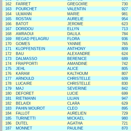
162
FARRET
GREGOIRE
730
163
POURCHET
VALENTIN
927
164
ULMANN
MARIE
981
165
ROSTAN
AURELIE
954
166
BATOT
JEROME
623
167
DORIDOU
ELLYN
713
168
AMRAOUI
DALILA
784
169
REGAD PELAGRU
FLORA
936
170
GOMES
YANNIE
765
171
KLOPFENSTEIN
ANTHONY
809
172
BAU
ALEXANDRE
624
173
DALMASSO
BERENICE
689
174
FRAPPORTI
AMANDINE
742
175
JEHL
ALICE
805
176
KARAM
KALTHOUM
807
177
ARNOULD
CHRISTELLE
609
178
LUCAIRE
CHRISTELLE
830
179
MAJ
SEVERINE
842
180
DEFORET
LUCIE
699
181
RIETMANN
LILIAN
947
182
BELAIDI
CLARA
629
183
PAHIN MOUROT
CLEO
895
184
FALLOT
AURELIEN
729
185
TURINETTI
MICKAEL
980
186
DUTEL
AGATHA
721
187
MONNET
PAULINE
870