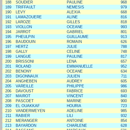
188
SOUDIER
PAULINE
968
189
TRIFFAULT
NEMESIS
979
190
LEVY
ALEXIA
668
191
LAMAZOUERE
ALINE
816
192
LAROZE
GILLES
818
193
VIOLLON
OCEANE
993
194
JARROT
GABRIEL
801
195
PHEULPIN
GUILLAUME
913
196
BAUDOUIN
ROMAIN
626
197
HERTZ
JULIE
788
198
GALLY
CELINE
748
199
LANGUE
PAULINE
817
200
BRISSONI
LENA
657
201
ROLAND
EMMANUELLE
952
202
BENONY
OCEANE
634
203
DIGONNAUX
JULIEN
711
204
ANGHEBEN
AUDREY
605
205
VAREILLE
PHILIPPE
986
206
DAVOUST
FABRICE
693
207
MAIROT
VINCENT
840
208
PASCOET
MARINE
900
209
EL OUAKKAF
HOURIA
723
210
VANDERWEYEN
ADELINE
985
211
RABIER
LILI
932
212
MERANGER
ANTOINE
854
213
BAYARDON
CHARLENE
628