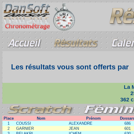
Les résultats vous sont offerts par
La 
2
362 c
Place
Nom
Prénom
Dossar
1
COUSSI
ALEXANDRE
686
2
GARNIER
JEAN
601
3
BELAKRI
ICHEM
630