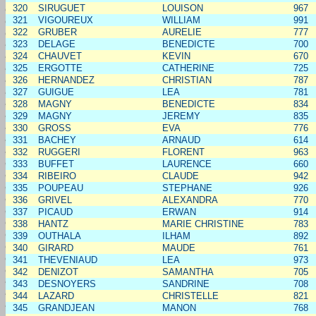
320
SIRUGUET
LOUISON
967
321
VIGOUREUX
WILLIAM
991
322
GRUBER
AURELIE
777
323
DELAGE
BENEDICTE
700
324
CHAUVET
KEVIN
670
325
ERGOTTE
CATHERINE
725
326
HERNANDEZ
CHRISTIAN
787
327
GUIGUE
LEA
781
328
MAGNY
BENEDICTE
834
329
MAGNY
JEREMY
835
330
GROSS
EVA
776
331
BACHEY
ARNAUD
614
332
RUGGERI
FLORENT
963
333
BUFFET
LAURENCE
660
334
RIBEIRO
CLAUDE
942
335
POUPEAU
STEPHANE
926
336
GRIVEL
ALEXANDRA
770
337
PICAUD
ERWAN
914
338
HANTZ
MARIE CHRISTINE
783
339
OUTHALA
ILHAM
892
340
GIRARD
MAUDE
761
341
THEVENIAUD
LEA
973
342
DENIZOT
SAMANTHA
705
343
DESNOYERS
SANDRINE
708
344
LAZARD
CHRISTELLE
821
345
GRANDJEAN
MANON
768