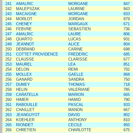
241
AMALRIC
MORGANE
847
242
MALEPSZAK
LAURINE
843
243
MACAIGNE
MORGANE
833
244
MORLOT
JORDAN
879
245
CHENEY
MARGAUX
671
246
FEBVRE
SEBASTIEN
736
247
AMALRIC
LAURE
806
248
QUARTO
LUCAS
931
249
JEANNOT
ALICE
804
250
DEBRAND
CARINE
698
251
COTTET PROVIDENCE
FREDERIC
685
252
CLAUSSE
CLARISSE
677
253
MAUREL
LEA
851
254
DELON
REMI
702
255
MOLLEX
GAELLE
868
256
GANARD
SANDRA
750
257
DUMEY
THOMAS
718
258
HELIN
VALERIANE
785
259
CARATELLA
MARION
665
260
HIMER
HAMID
790
261
RABOUILLE
PASCAL
933
262
CHAILLET
MANON
667
263
JEANGUYOT
DAVID
802
264
KOEHLER
ANTHONY
810
265
RIONDET
CECILE
950
266
CHRETIEN
CHARLOTTE
675