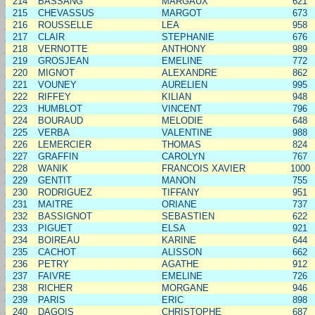
214
BASSANG
MARGAUX
621
215
CHEVASSUS
MARGOT
673
216
ROUSSELLE
LEA
958
217
CLAIR
STEPHANIE
676
218
VERNOTTE
ANTHONY
989
219
GROSJEAN
EMELINE
772
220
MIGNOT
ALEXANDRE
862
221
VOUNEY
AURELIEN
995
222
RIFFEY
KILIAN
948
223
HUMBLOT
VINCENT
796
224
BOURAUD
MELODIE
648
225
VERBA
VALENTINE
988
226
LEMERCIER
THOMAS
824
227
GRAFFIN
CAROLYN
767
228
WANIK
FRANCOIS XAVIER
1000
229
GENTIT
MANON
755
230
RODRIGUEZ
TIFFANY
951
231
MAITRE
ORIANE
737
232
BASSIGNOT
SEBASTIEN
622
233
PIGUET
ELSA
921
234
BOIREAU
KARINE
644
235
CACHOT
ALISSON
662
236
PETRY
AGATHE
912
237
FAIVRE
EMELINE
726
238
RICHER
MORGANE
946
239
PARIS
ERIC
898
240
DAGOIS
CHRISTOPHE
687