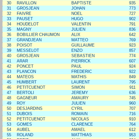
30
RAVILLON
BAPTISTE
935
31
GROSJEAN
JOHAN
773
32
FAIVRE
NOEL
727
33
PAUSET
HUGO
902
34
HOUDELOT
VALENTIN
791
35
MAGNY
JULIEN
836
36
BOBILLIER CHAUMON
ALIX
642
37
GRANDJEAN
MATTEO
769
38
POISOT
GUILLAUME
923
39
MESSELOT
ENZO
857
40
GROSJEAN
SEBASTIEN
774
41
ARAR
PIERRICK
607
42
PONCET
PAUL
924
43
PLANCON
FREDERIC
922
44
MATEOS
MATHIS
849
45
HUMBERT
LAURENT
795
46
PETITCUENOT
SIMON
911
47
BERTOLI
JEREMY
636
48
GAGNEUR
AMAURY
745
49
ROY
JULIEN
960
50
DESJARDINS
CYRIL
707
51
DUBOIS
ROMAIN
716
52
PETITCUENOT
NICOLAS
910
53
GOMES
CLARENCE
764
54
AUBEL
AMAEL
612
55
ROLAND
MATTHIAS
953