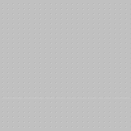
chronometrage,chronométrage, sportif, chrono, course, course à pied, trail, trails, couse nature