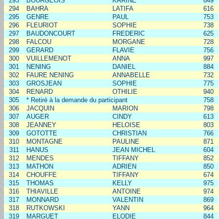
293
BOURGEOIS
KARINE
649
294
BAHRA
LATIFA
616
295
GENRE
PAUL
753
296
FLEURIOT
SOPHIE
738
297
BAUDONCOURT
FREDERIC
625
298
FALCOU
MORGANE
728
299
GERARD
FLAVIE
756
300
VUILLEMENOT
ANNA
997
301
NENING
DANIEL
884
302
FAURE NENING
ANNABELLE
732
303
GROSJEAN
SOPHIE
775
304
RENARD
OTHILIE
940
305
* Retiré à la demande du participant
758
306
JACQUIN
MARION
798
307
AUGER
CINDY
613
308
JEANNEY
HELOISE
803
309
GOTOTTE
CHRISTIAN
766
310
MONTAGNE
PAULINE
871
311
HANUS
JEAN MICHEL
604
312
MENDES
TIFFANY
852
313
MATHON
ADRIEN
850
314
CHOUFFE
TIFFANY
674
315
THOMAS
KELLY
975
316
THIAVILLE
ANTOINE
974
317
MONNARD
VALENTIN
869
318
RUTKOWSKI
YANN
964
319
MARGUET
ELODIE
844