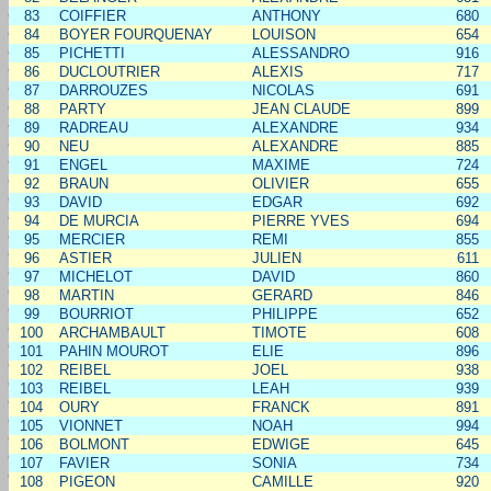
83
COIFFIER
ANTHONY
680
84
BOYER FOURQUENAY
LOUISON
654
85
PICHETTI
ALESSANDRO
916
86
DUCLOUTRIER
ALEXIS
717
87
DARROUZES
NICOLAS
691
88
PARTY
JEAN CLAUDE
899
89
RADREAU
ALEXANDRE
934
90
NEU
ALEXANDRE
885
91
ENGEL
MAXIME
724
92
BRAUN
OLIVIER
655
93
DAVID
EDGAR
692
94
DE MURCIA
PIERRE YVES
694
95
MERCIER
REMI
855
96
ASTIER
JULIEN
611
97
MICHELOT
DAVID
860
98
MARTIN
GERARD
846
99
BOURRIOT
PHILIPPE
652
100
ARCHAMBAULT
TIMOTE
608
101
PAHIN MOUROT
ELIE
896
102
REIBEL
JOEL
938
103
REIBEL
LEAH
939
104
OURY
FRANCK
891
105
VIONNET
NOAH
994
106
BOLMONT
EDWIGE
645
107
FAVIER
SONIA
734
108
PIGEON
CAMILLE
920