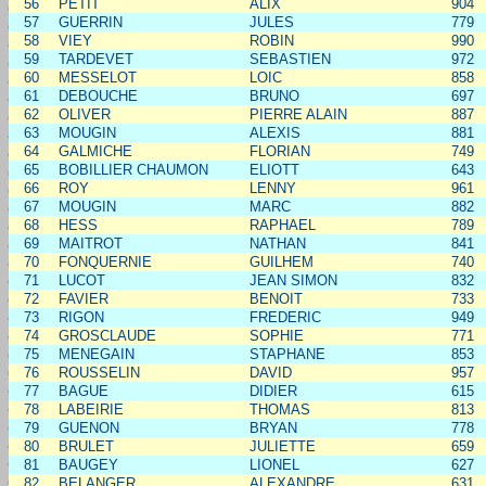
56
PETIT
ALIX
904
57
GUERRIN
JULES
779
58
VIEY
ROBIN
990
59
TARDEVET
SEBASTIEN
972
60
MESSELOT
LOIC
858
61
DEBOUCHE
BRUNO
697
62
OLIVER
PIERRE ALAIN
887
63
MOUGIN
ALEXIS
881
64
GALMICHE
FLORIAN
749
65
BOBILLIER CHAUMON
ELIOTT
643
66
ROY
LENNY
961
67
MOUGIN
MARC
882
68
HESS
RAPHAEL
789
69
MAITROT
NATHAN
841
70
FONQUERNIE
GUILHEM
740
71
LUCOT
JEAN SIMON
832
72
FAVIER
BENOIT
733
73
RIGON
FREDERIC
949
74
GROSCLAUDE
SOPHIE
771
75
MENEGAIN
STAPHANE
853
76
ROUSSELIN
DAVID
957
77
BAGUE
DIDIER
615
78
LABEIRIE
THOMAS
813
79
GUENON
BRYAN
778
80
BRULET
JULIETTE
659
81
BAUGEY
LIONEL
627
82
BELANGER
ALEXANDRE
631