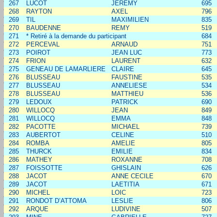
267
LUCOT
JEREMY
695
268
RAYTON
AXEL
796
269
TIL
MAXIMILIEN
835
270
BAUDENNE
REMY
519
271
* Retiré à la demande du participant
684
272
PERCEVAL
ARNAUD
751
273
POIROT
JEAN LUC
773
274
FRION
LAURENT
632
275
GENEAU DE LAMARLIERE
CLAIRE
645
276
BLUSSEAU
FAUSTINE
535
277
BLUSSEAU
ANNELIESE
534
278
BLUSSEAU
MATTHIEU
536
279
LEDOUX
PATRICK
690
280
WILLOCQ
JEAN
849
281
WILLOCQ
EMMA
848
282
PACOTTE
MICHAEL
739
283
AUBERTOT
CELINE
510
284
ROMBA
AMELIE
805
285
THURCK
EMILIE
834
286
MATHEY
ROXANNE
708
287
FOISSOTTE
GHISLAIN
626
288
JACOT
ANNE CECILE
670
289
JACOT
LAETITIA
671
290
MICHEL
LOIC
723
291
RONDOT D’ATTOMA
LESLIE
806
292
ARQUE
LUDIVINE
507