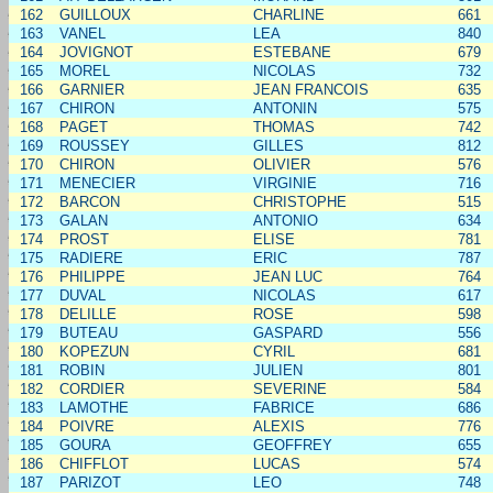
162
GUILLOUX
CHARLINE
661
163
VANEL
LEA
840
164
JOVIGNOT
ESTEBANE
679
165
MOREL
NICOLAS
732
166
GARNIER
JEAN FRANCOIS
635
167
CHIRON
ANTONIN
575
168
PAGET
THOMAS
742
169
ROUSSEY
GILLES
812
170
CHIRON
OLIVIER
576
171
MENECIER
VIRGINIE
716
172
BARCON
CHRISTOPHE
515
173
GALAN
ANTONIO
634
174
PROST
ELISE
781
175
RADIERE
ERIC
787
176
PHILIPPE
JEAN LUC
764
177
DUVAL
NICOLAS
617
178
DELILLE
ROSE
598
179
BUTEAU
GASPARD
556
180
KOPEZUN
CYRIL
681
181
ROBIN
JULIEN
801
182
CORDIER
SEVERINE
584
183
LAMOTHE
FABRICE
686
184
POIVRE
ALEXIS
776
185
GOURA
GEOFFREY
655
186
CHIFFLOT
LUCAS
574
187
PARIZOT
LEO
748