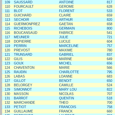
109
SAUSSARD
ANTOINE
817
110
FOURCAULT
GEROME
628
111
BLOT
FLORENT
533
112
GUICHARD
CLAIRE
659
113
SECHOIR
ARTHUR
820
114
GUERMONPREZ
GAETAN
658
115
RICHEBOIS
GERMAIN
800
116
BOUCANSAUD
FABRICE
541
117
MEUNIER
JULIE
721
118
DOPIERRE
LUCILE
604
119
PERRIN
MARCELINE
757
120
PREVOST
MAXIME
780
121
TRUNSARD
GABRIEL
837
122
GILIS
MARINE
649
123
GOUX
MICHEL
656
124
CHAVENTON
MARIE
566
125
RAUDIN
CHARLOTTE
795
126
LABAS
LOANNE
683
127
GILLOT
BENOIT
650
128
BELORGEY
CAMILLE
524
129
SIMONNOT
MARY LOU
822
130
MASSON
NICOLAS
707
131
BARROT
QUENTIN
518
132
MARCHANDE
THEO
700
133
PETIOT
FRANCOIS
758
134
GUILLAUME
FRANCK
660