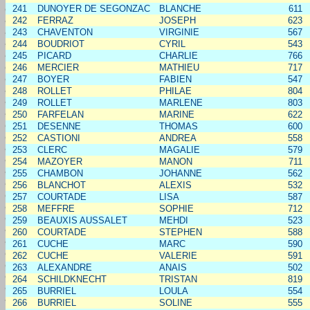
241
DUNOYER DE SEGONZAC
BLANCHE
611
242
FERRAZ
JOSEPH
623
243
CHAVENTON
VIRGINIE
567
244
BOUDRIOT
CYRIL
543
245
PICARD
CHARLIE
766
246
MERCIER
MATHIEU
717
247
BOYER
FABIEN
547
248
ROLLET
PHILAE
804
249
ROLLET
MARLENE
803
250
FARFELAN
MARINE
622
251
DESENNE
THOMAS
600
252
CASTIONI
ANDREA
558
253
CLERC
MAGALIE
579
254
MAZOYER
MANON
711
255
CHAMBON
JOHANNE
562
256
BLANCHOT
ALEXIS
532
257
COURTADE
LISA
587
258
MEFFRE
SOPHIE
712
259
BEAUXIS AUSSALET
MEHDI
523
260
COURTADE
STEPHEN
588
261
CUCHE
MARC
590
262
CUCHE
VALERIE
591
263
ALEXANDRE
ANAIS
502
264
SCHILDKNECHT
TRISTAN
819
265
BURRIEL
LOULA
554
266
BURRIEL
SOLINE
555