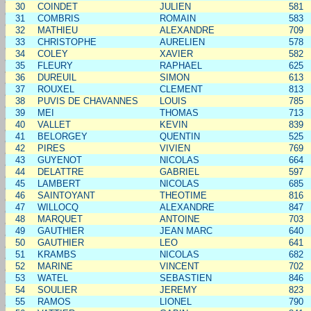
30
COINDET
JULIEN
581
31
COMBRIS
ROMAIN
583
32
MATHIEU
ALEXANDRE
709
33
CHRISTOPHE
AURELIEN
578
34
COLEY
XAVIER
582
35
FLEURY
RAPHAEL
625
36
DUREUIL
SIMON
613
37
ROUXEL
CLEMENT
813
38
PUVIS DE CHAVANNES
LOUIS
785
39
MEI
THOMAS
713
40
VALLET
KEVIN
839
41
BELORGEY
QUENTIN
525
42
PIRES
VIVIEN
769
43
GUYENOT
NICOLAS
664
44
DELATTRE
GABRIEL
597
45
LAMBERT
NICOLAS
685
46
SAINTOYANT
THEOTIME
816
47
WILLOCQ
ALEXANDRE
847
48
MARQUET
ANTOINE
703
49
GAUTHIER
JEAN MARC
640
50
GAUTHIER
LEO
641
51
KRAMBS
NICOLAS
682
52
MARINE
VINCENT
702
53
WATEL
SEBASTIEN
846
54
SOULIER
JEREMY
823
55
RAMOS
LIONEL
790