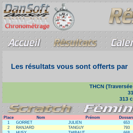
Les résultats vous sont offerts par
THCN (Traversée 
31
313 c
Place
Nom
Prénom
Dossar
1
GORRET
JULIEN
653
2
RANJARD
TANGUY
793
3
HUSY
THIBAUT
668