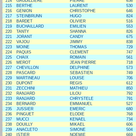
214
GAUDILLIERE
PIERRE
636
215
BERTHE
LAURENT
530
216
GENION
CHRISTOPHE
646
217
STEINBRUNN
HUGO
824
218
BARDET
OLIVIER
516
219
BUCHAILLARD
EMILIEN
553
220
TANTY
SHANNA
826
221
JORANT
CANDY
675
222
VAJOU
JIMMY
838
223
MOINE
THOMAS
729
224
PAQUIS
CLEMENT
747
225
CHAIX
ROMAIN
561
226
MEROT
JEAN PIERRE
718
227
CHEVILLON
DELPHINE
573
228
PASCARD
SEBASTIEN
749
229
MARTINEAU
LOUISE
706
230
DUPONT
REGIS
612
231
ZECCHINI
MATHIEU
850
232
RANJARD
LILOU
792
233
RANJARD
CHRYSTELE
791
234
BERNARD
EMMANUEL
527
235
JUSSIER
EMERIC
680
236
PINGUET
ELODIE
768
237
MUCCI
KENAEL
734
238
DOUILLY
MIKAEL
606
239
ANACLETO
SIMONE
504
240
ISTIER
NOEMIE
669