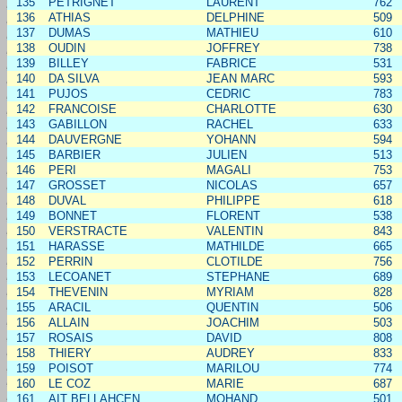
135
PETRIGNET
LAURENT
762
136
ATHIAS
DELPHINE
509
137
DUMAS
MATHIEU
610
138
OUDIN
JOFFREY
738
139
BILLEY
FABRICE
531
140
DA SILVA
JEAN MARC
593
141
PUJOS
CEDRIC
783
142
FRANCOISE
CHARLOTTE
630
143
GABILLON
RACHEL
633
144
DAUVERGNE
YOHANN
594
145
BARBIER
JULIEN
513
146
PERI
MAGALI
753
147
GROSSET
NICOLAS
657
148
DUVAL
PHILIPPE
618
149
BONNET
FLORENT
538
150
VERSTRACTE
VALENTIN
843
151
HARASSE
MATHILDE
665
152
PERRIN
CLOTILDE
756
153
LECOANET
STEPHANE
689
154
THEVENIN
MYRIAM
828
155
ARACIL
QUENTIN
506
156
ALLAIN
JOACHIM
503
157
ROSAIS
DAVID
808
158
THIERY
AUDREY
833
159
POISOT
MARILOU
774
160
LE COZ
MARIE
687
161
AIT BELLAHCEN
MOHAND
501