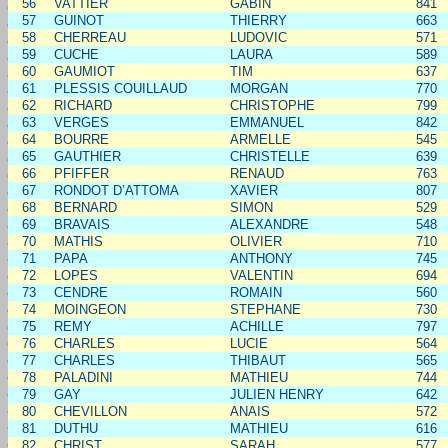
56
VATTIER
GABIN
841
57
GUINOT
THIERRY
663
58
CHERREAU
LUDOVIC
571
59
CUCHE
LAURA
589
60
GAUMIOT
TIM
637
61
PLESSIS COUILLAUD
MORGAN
770
62
RICHARD
CHRISTOPHE
799
63
VERGES
EMMANUEL
842
64
BOURRE
ARMELLE
545
65
GAUTHIER
CHRISTELLE
639
66
PFIFFER
RENAUD
763
67
RONDOT D’ATTOMA
XAVIER
807
68
BERNARD
SIMON
529
69
BRAVAIS
ALEXANDRE
548
70
MATHIS
OLIVIER
710
71
PAPA
ANTHONY
745
72
LOPES
VALENTIN
694
73
CENDRE
ROMAIN
560
74
MOINGEON
STEPHANE
730
75
REMY
ACHILLE
797
76
CHARLES
LUCIE
564
77
CHARLES
THIBAUT
565
78
PALADINI
MATHIEU
744
79
GAY
JULIEN HENRY
642
80
CHEVILLON
ANAIS
572
81
DUTHU
MATHIEU
616
82
CHRIST
SARAH
577