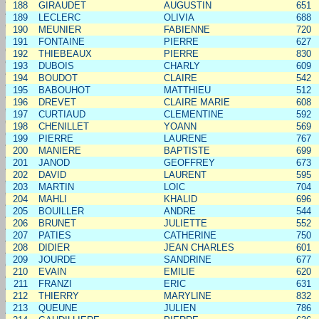
188
GIRAUDET
AUGUSTIN
651
189
LECLERC
OLIVIA
688
190
MEUNIER
FABIENNE
720
191
FONTAINE
PIERRE
627
192
THIEBEAUX
PIERRE
830
193
DUBOIS
CHARLY
609
194
BOUDOT
CLAIRE
542
195
BABOUHOT
MATTHIEU
512
196
DREVET
CLAIRE MARIE
608
197
CURTIAUD
CLEMENTINE
592
198
CHENILLET
YOANN
569
199
PIERRE
LAURENE
767
200
MANIERE
BAPTISTE
699
201
JANOD
GEOFFREY
673
202
DAVID
LAURENT
595
203
MARTIN
LOIC
704
204
MAHLI
KHALID
696
205
BOUILLER
ANDRE
544
206
BRUNET
JULIETTE
552
207
PATIES
CATHERINE
750
208
DIDIER
JEAN CHARLES
601
209
JOURDE
SANDRINE
677
210
EVAIN
EMILIE
620
211
FRANZI
ERIC
631
212
THIERRY
MARYLINE
832
213
QUEUNE
JULIEN
786