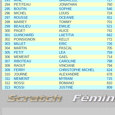
293
MINE
GABRIELLE
727
294
PETITEAU
JONATHAN
760
295
BOUTIN
SOPHIE
546
296
MICHEL
LOUIS
724
297
ROUSSE
OCEANIE
811
298
MARIEY
TOMMY
701
299
BEAULIEU
EMILIE
521
300
PAGET
ALICE
741
301
GUINCHARD
LAETITIA
662
302
POINSIGNON
KELLY
772
303
MILLET
ERIC
726
304
MARTIN
PASCAL
705
305
PETIT
LEA
759
306
MEMEINT
GAEL
714
307
RIBOTEAU
CAROLINE
798
308
RAOUT
VINCIANE
794
309
FERRY
CHRISTOPHE MICHEL
624
310
JOURNE
ALEXANDRE
678
311
MEMEINT
MYRIAM
715
312
ROSSI
ROMANO
810
313
ROSSI
JUSTINE
809