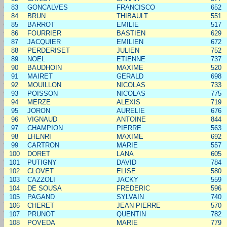
83
GONCALVES
FRANCISCO
652
84
BRUN
THIBAULT
551
85
BARROT
EMILIE
517
86
FOURRIER
BASTIEN
629
87
JACQUIER
EMILIEN
672
88
PERDERISET
JULIEN
752
89
NOEL
ETIENNE
737
90
BAUDHOIN
MAXIME
520
91
MAIRET
GERALD
698
92
MOUILLON
NICOLAS
733
93
POISSON
NICOLAS
775
94
MERZE
ALEXIS
719
95
JORON
AURELIE
676
96
VIGNAUD
ANTOINE
844
97
CHAMPION
PIERRE
563
98
LHENRI
MAXIME
692
99
CARTRON
MARIE
557
100
DORET
LANA
605
101
PUTIGNY
DAVID
784
102
CLOVET
ELISE
580
103
CAZZOLI
JACKY
559
104
DE SOUSA
FREDERIC
596
105
PAGAND
SYLVAIN
740
106
CHERET
JEAN PIERRE
570
107
PRUNOT
QUENTIN
782
108
POVEDA
MARIE
779