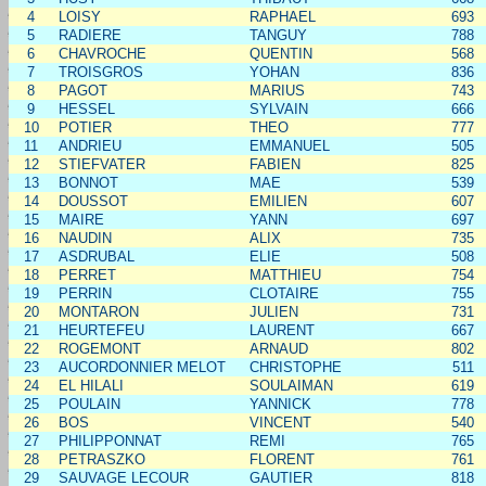
4
LOISY
RAPHAEL
693
5
RADIERE
TANGUY
788
6
CHAVROCHE
QUENTIN
568
7
TROISGROS
YOHAN
836
8
PAGOT
MARIUS
743
9
HESSEL
SYLVAIN
666
10
POTIER
THEO
777
11
ANDRIEU
EMMANUEL
505
12
STIEFVATER
FABIEN
825
13
BONNOT
MAE
539
14
DOUSSOT
EMILIEN
607
15
MAIRE
YANN
697
16
NAUDIN
ALIX
735
17
ASDRUBAL
ELIE
508
18
PERRET
MATTHIEU
754
19
PERRIN
CLOTAIRE
755
20
MONTARON
JULIEN
731
21
HEURTEFEU
LAURENT
667
22
ROGEMONT
ARNAUD
802
23
AUCORDONNIER MELOT
CHRISTOPHE
511
24
EL HILALI
SOULAIMAN
619
25
POULAIN
YANNICK
778
26
BOS
VINCENT
540
27
PHILIPPONNAT
REMI
765
28
PETRASZKO
FLORENT
761
29
SAUVAGE LECOUR
GAUTIER
818