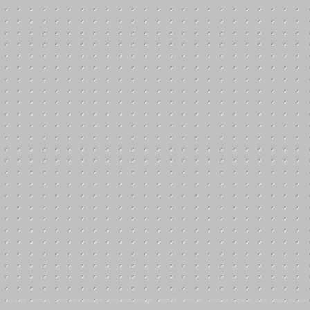
course, temps, chronometrage,chronométrage, sportif, chrono, course à pied, trail, trails, cous