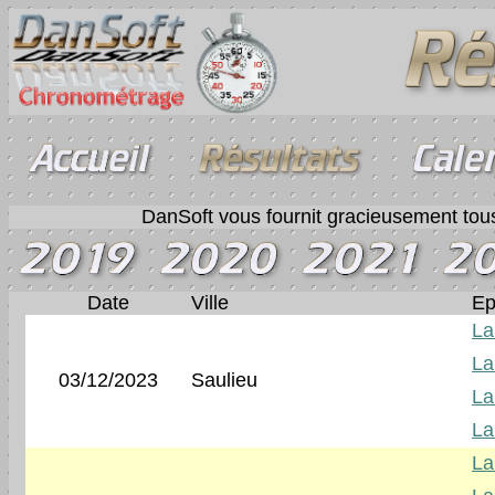
DanSoft vous fournit gracieusement tous
Date
Ville
Ep
La
La
03/12/2023
Saulieu
La
La
La