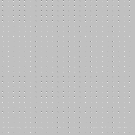
chronometrage,chronométrage, sportif, chrono, course, course à pied, trail, trails, couse nature